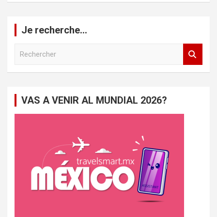
Je recherche…
R
e
c
h
e
VAS A VENIR AL MUNDIAL 2026?
r
c
h
e
r