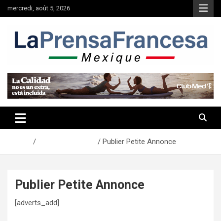
Aller
mercredi, août 5, 2026
au
contenu
Accueil
Petites Annonces
Publier Petite Annonce
Publier Petite Annonce
[adverts_add]