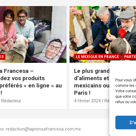
ES
LE MEXIQUE EN FRANCE
PARTE
a Francesa –
Le plus grand magasin
ez vos produits
d’aliments et produits
Pour vous of
préférés « en ligne » au
mexicains ouvre ses po
comme les c
Votre conse
!
Paris !
que votre co
Rédacteur
4 février 2024
Rédacteur
refus ou vot
D'
Infos: redaction@laprensafrancesa.com.mx