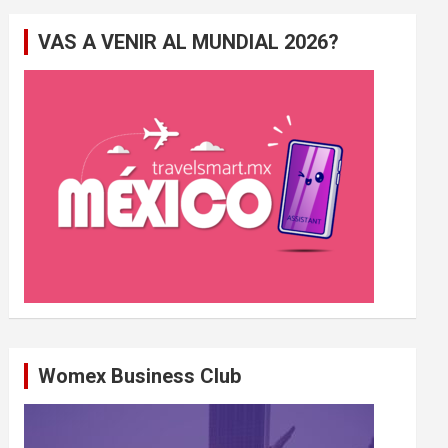
e
VAS A VENIR AL MUNDIAL 2026?
r
c
h
e
r
Womex Business Club