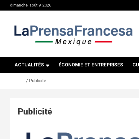
Aller
dimanche, août 9, 2026
au
contenu
ACTUALITÉS
ÉCONOMIE ET ENTREPRISES
CU
Accueil
Publicité
Publicité