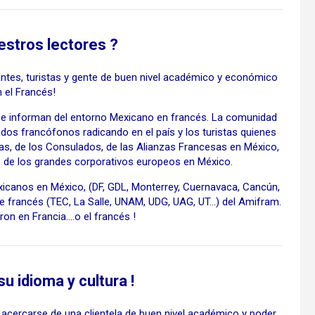
estros lectores ?
antes, turistas y gente
de buen nivel académico y económico
 el Francés!
e informan del entorno Mexicano en francés. La comunidad
dos francófonos radicando en el país y los turistas quienes
das, de los Consulados, de las Alianzas Francesas en México,
s de los grandes corporativos europeos en México.
xicanos en México, (DF, GDL, Monterrey, Cuernavaca, Cancún,
de francés (TEC, La Salle, UNAM, UDG, UAG, UT…) del Amifram.
on en Francia….o el francés !
u idioma y cultura !
 acercarse de una clientela de buen nivel académico y poder