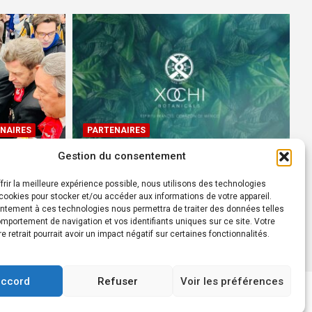
NAIRES
PARTENAIRES
Gestion du consentement
Devenez Ambassadeur XOCHI
BOTANICALS – « El espíritu
frir la meilleure expérience possible, nous utilisons des technologies
rtes à
francés con corazón de
ookies pour stocker et/ou accéder aux informations de votre appareil.
ntement à ces technologies nous permettra de traiter des données telles
México! »
mportement de navigation et vos identifiants uniques sur ce site. Votre
24 août 2022
Rédacteur
re retrait pourrait avoir un impact négatif sur certaines fonctionnalités.
accord
Refuser
Voir les préférences