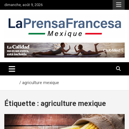
Aller
dimanche, août 9, 2026
au
contenu
Accueil
agriculture mexique
Étiquette :
agriculture mexique