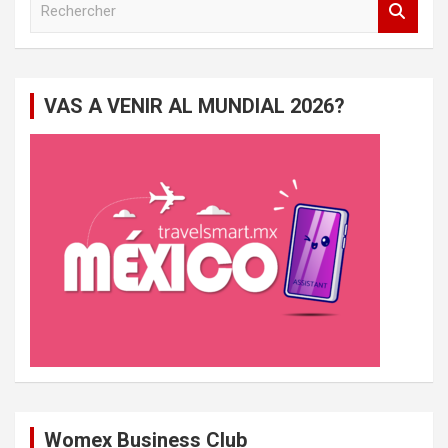
e
c
h
e
VAS A VENIR AL MUNDIAL 2026?
r
c
h
e
r
Womex Business Club