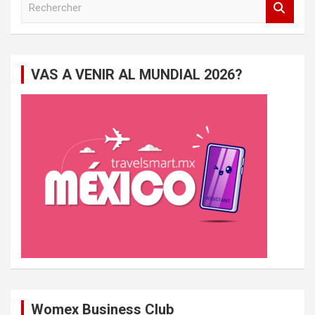
e
c
h
e
VAS A VENIR AL MUNDIAL 2026?
r
c
h
e
r
Womex Business Club