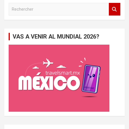
R
e
c
h
e
VAS A VENIR AL MUNDIAL 2026?
r
c
h
e
r