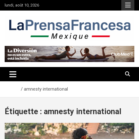
Aller
lundi, août 10, 2026
au
contenu
Accueil
amnesty international
Étiquette :
amnesty international