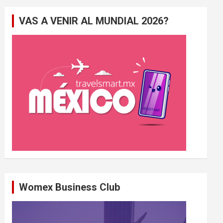
e
VAS A VENIR AL MUNDIAL 2026?
r
c
h
e
r
Womex Business Club