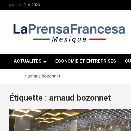
Aller
jeudi, août 6, 2026
au
contenu
ACTUALITÉS
ÉCONOMIE ET ENTREPRISES
CU
Accueil
arnaud bozonnet
Étiquette :
arnaud bozonnet