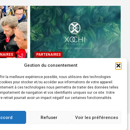
NAIRES
PARTENAIRES
Gestion du consentement
Devenez Ambassadeur XOCHI
BOTANICALS – « El espíritu
frir la meilleure expérience possible, nous utilisons des technologies
rtes à
francés con corazón de
ookies pour stocker et/ou accéder aux informations de votre appareil.
ntement à ces technologies nous permettra de traiter des données telles
México! »
mportement de navigation et vos identifiants uniques sur ce site. Votre
24 août 2022
Rédacteur
re retrait pourrait avoir un impact négatif sur certaines fonctionnalités.
accord
Refuser
Voir les préférences