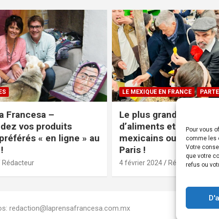
ES
LE MEXIQUE EN FRANCE
PARTE
a Francesa –
Le plus grand magasin
ez vos produits
d’aliments et produits
Pour vous of
préférés « en ligne » au
mexicains ouvre ses po
comme les c
Votre conse
!
Paris !
que votre co
Rédacteur
4 février 2024
Rédacteur
refus ou vot
D'
Infos: redaction@laprensafrancesa.com.mx