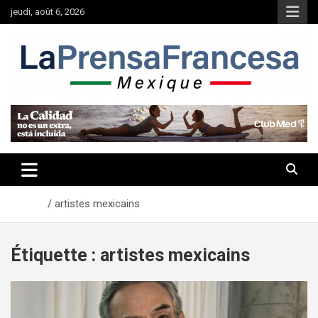
Aller
jeudi, août 6, 2026
au
contenu
Accueil
artistes mexicains
Étiquette :
artistes mexicains