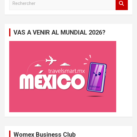
e
c
h
e
VAS A VENIR AL MUNDIAL 2026?
r
c
h
e
r
Womex Business Club