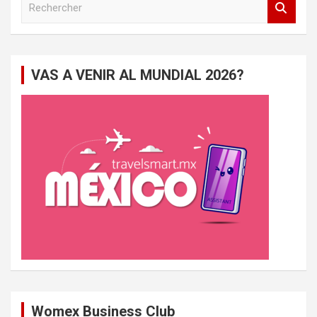
e
c
h
e
VAS A VENIR AL MUNDIAL 2026?
r
c
h
e
r
Womex Business Club