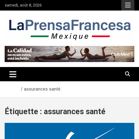
Aller
samedi, août 8, 2026
au
contenu
Accueil
assurances santé
Étiquette :
assurances santé