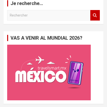
Je recherche…
R
e
c
h
e
VAS A VENIR AL MUNDIAL 2026?
r
c
h
e
r