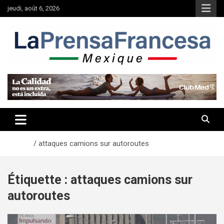
Aller
jeudi, août 6, 2026
au
contenu
Accueil
attaques camions sur autoroutes
Étiquette :
attaques camions sur
autoroutes