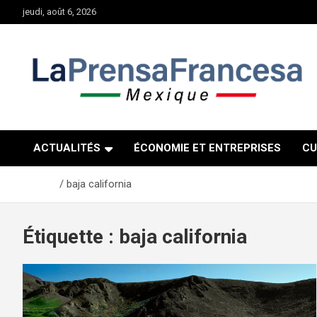
Aller
jeudi, août 6, 2026
au
contenu
ACTUALITÉS
ÉCONOMIE ET ENTREPRISES
CU
Accueil
baja california
Étiquette :
baja california