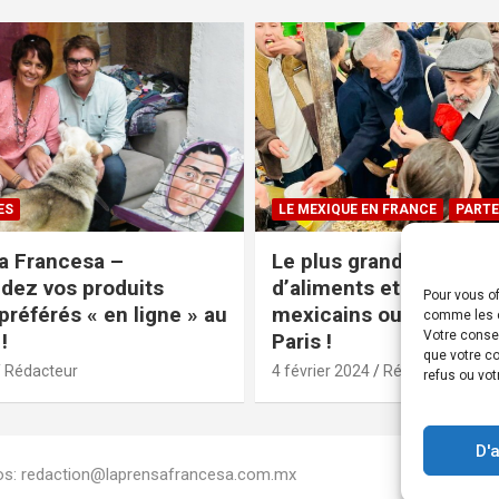
ES
LE MEXIQUE EN FRANCE
PARTE
a Francesa –
Le plus grand magasin
ez vos produits
d’aliments et produits
Pour vous of
préférés « en ligne » au
mexicains ouvre ses po
comme les c
Votre conse
!
Paris !
que votre co
Rédacteur
4 février 2024
Rédacteur
refus ou vot
D'
Infos: redaction@laprensafrancesa.com.mx