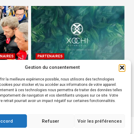
NAIRES
PARTENAIRES
Gestion du consentement
Devenez Ambassadeur XOCHI
BOTANICALS – « El espíritu
frir la meilleure expérience possible, nous utilisons des technologies
rtes à
francés con corazón de
ookies pour stocker et/ou accéder aux informations de votre appareil.
ntement à ces technologies nous permettra de traiter des données telles
México! »
mportement de navigation et vos identifiants uniques sur ce site. Votre
24 août 2022
Rédacteur
re retrait pourrait avoir un impact négatif sur certaines fonctionnalités.
accord
Refuser
Voir les préférences