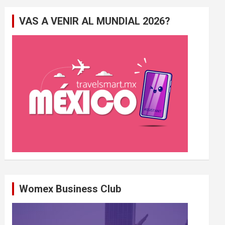
e
VAS A VENIR AL MUNDIAL 2026?
r
c
h
e
r
Womex Business Club