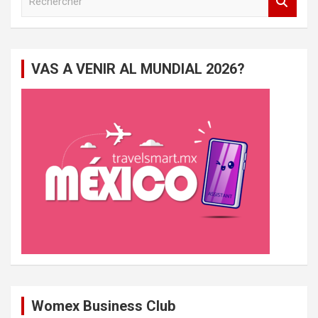
e
c
h
e
VAS A VENIR AL MUNDIAL 2026?
r
c
h
e
r
Womex Business Club