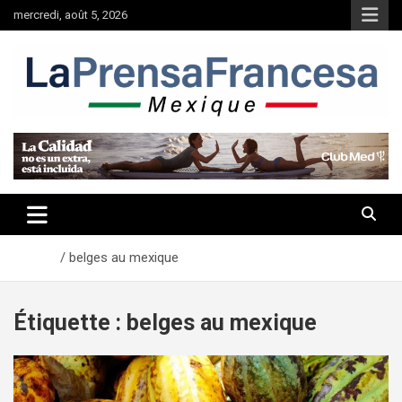
Aller
mercredi, août 5, 2026
au
contenu
Accueil
belges au mexique
Étiquette :
belges au mexique