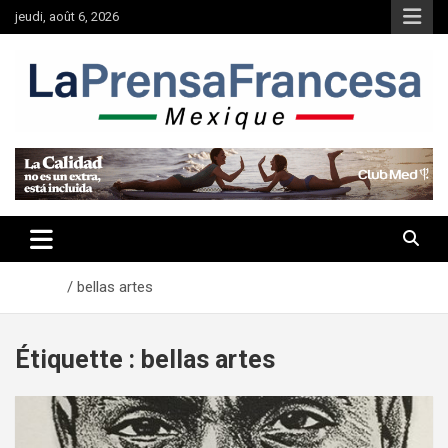
Aller
jeudi, août 6, 2026
au
contenu
Accueil
bellas artes
Étiquette :
bellas artes