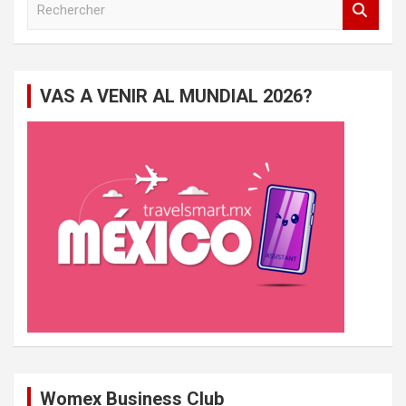
e
c
h
e
VAS A VENIR AL MUNDIAL 2026?
r
c
h
e
r
Womex Business Club