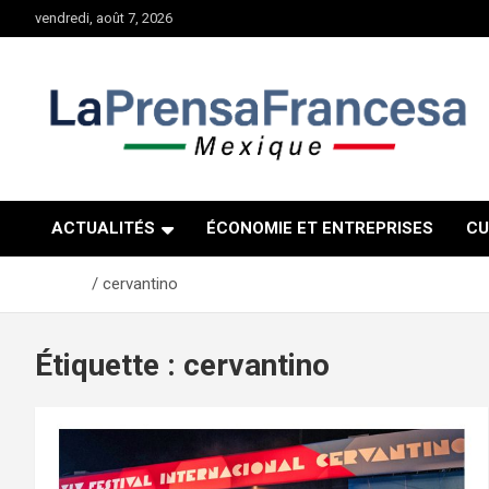
Aller
vendredi, août 7, 2026
au
contenu
ACTUALITÉS
ÉCONOMIE ET ENTREPRISES
CU
Accueil
cervantino
Étiquette :
cervantino