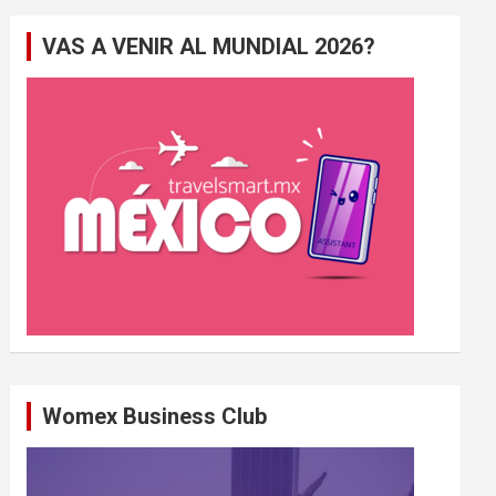
e
VAS A VENIR AL MUNDIAL 2026?
r
c
h
e
r
Womex Business Club