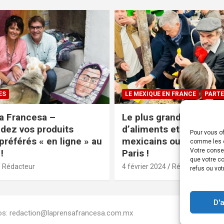
ES
LE MEXIQUE EN FRANCE
PARTE
a Francesa –
Le plus grand magasin
ez vos produits
d’aliments et produits
Pour vous of
préférés « en ligne » au
mexicains ouvre ses po
comme les c
Votre conse
!
Paris !
que votre co
Rédacteur
4 février 2024
Rédacteur
refus ou vot
D'
Infos: redaction@laprensafrancesa.com.mx