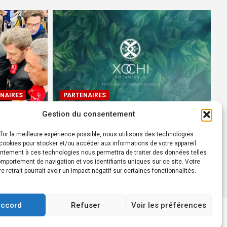
NAIRES
PARTENAIRES
Gestion du consentement
Devenez Ambassadeur XOCHI
BOTANICALS – « El espíritu
frir la meilleure expérience possible, nous utilisons des technologies
rtes à
francés con corazón de
ookies pour stocker et/ou accéder aux informations de votre appareil.
ntement à ces technologies nous permettra de traiter des données telles
México! »
mportement de navigation et vos identifiants uniques sur ce site. Votre
24 août 2022
Rédacteur
re retrait pourrait avoir un impact négatif sur certaines fonctionnalités.
accord
Refuser
Voir les préférences