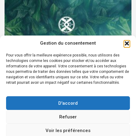
Gestion du consentement
Pour vous offrir la meilleure expérience possible, nous utilisons des
technologies comme les cookies pour stocker et/ou accéder aux
PARTENAIRES
informations de votre appareil. Votre consentement à ces technologies
nous permettra de traiter des données telles que votre comportement de
Devenez Ambassadeur XOCHI BOTANICALS –
navigation et vos identifiants uniques sur ce site. Votre refus ou votre
retrait pourrait avoir un impact négatif sur certaines fonctionnalités.
« El espíritu francés con corazón de México! »
24 août 2022
Rédacteur
D'accord
Refuser
Copyright © 2026
Édition en ligne depuis 2007 - Courriel Infos:
Voir les préférences
redaction@laprensafrancesa.com.mx