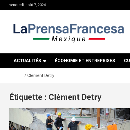
Aller
vendredi, août 7, 2026
au
contenu
ACTUALITÉS
ÉCONOMIE ET ENTREPRISES
CU
Accueil
Clément Detry
Étiquette :
Clément Detry