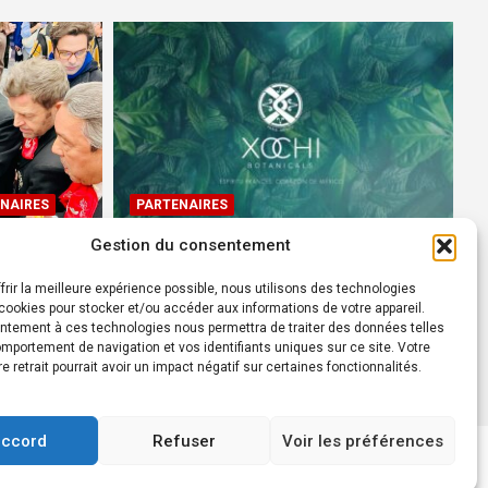
NAIRES
PARTENAIRES
Gestion du consentement
Devenez Ambassadeur XOCHI
BOTANICALS – « El espíritu
frir la meilleure expérience possible, nous utilisons des technologies
rtes à
francés con corazón de
ookies pour stocker et/ou accéder aux informations de votre appareil.
ntement à ces technologies nous permettra de traiter des données telles
México! »
mportement de navigation et vos identifiants uniques sur ce site. Votre
24 août 2022
Rédacteur
re retrait pourrait avoir un impact négatif sur certaines fonctionnalités.
accord
Refuser
Voir les préférences