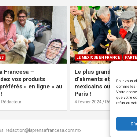
ES
LE MEXIQUE EN FRANCE
PARTE
a Francesa –
Le plus grand magasin
ez vos produits
d’aliments et produits
Pour vous of
préférés « en ligne » au
mexicains ouvre ses po
comme les c
Votre conse
!
Paris !
que votre co
Rédacteur
4 février 2024
Rédacteur
refus ou vot
D'
Infos: redaction@laprensafrancesa.com.mx