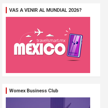
e
VAS A VENIR AL MUNDIAL 2026?
r
c
h
e
r
Womex Business Club