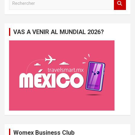
e
c
h
e
VAS A VENIR AL MUNDIAL 2026?
r
c
h
e
r
Womex Business Club