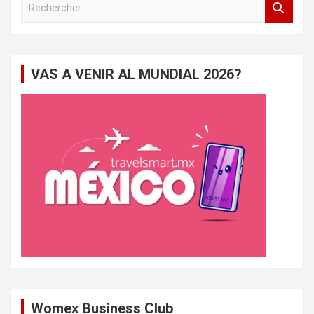
e
c
h
e
VAS A VENIR AL MUNDIAL 2026?
r
c
h
e
r
Womex Business Club