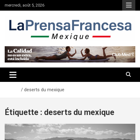
Aller
mercredi, août 5, 2026
au
contenu
Accueil
deserts du mexique
Étiquette :
deserts du mexique