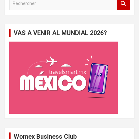
e
c
h
e
VAS A VENIR AL MUNDIAL 2026?
r
c
h
e
r
Womex Business Club