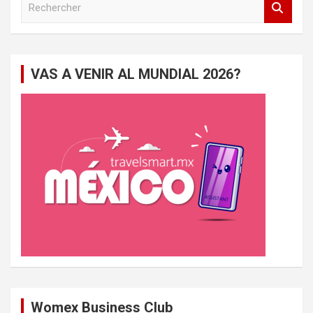
e
c
h
e
VAS A VENIR AL MUNDIAL 2026?
r
c
h
e
r
Womex Business Club