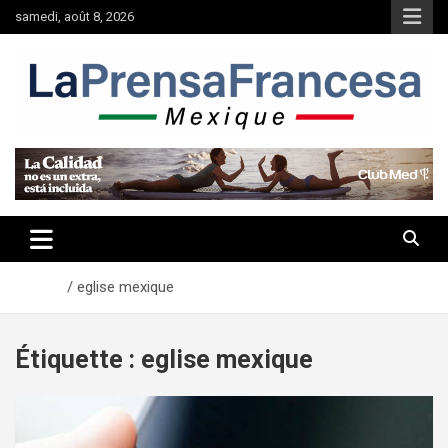
Aller
samedi, août 8, 2026
au
contenu
Accueil
eglise mexique
Étiquette :
eglise mexique