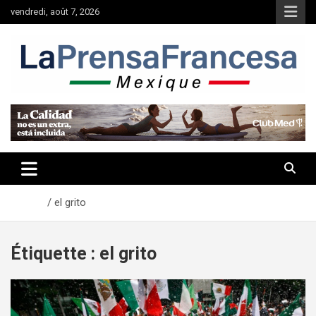
Aller
vendredi, août 7, 2026
au
contenu
Accueil
el grito
Étiquette :
el grito