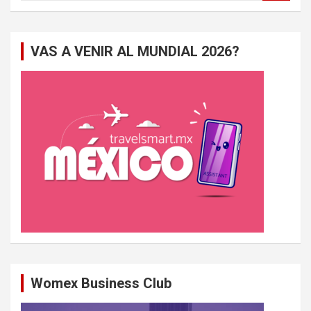
c
h
e
VAS A VENIR AL MUNDIAL 2026?
r
c
h
e
r
Womex Business Club