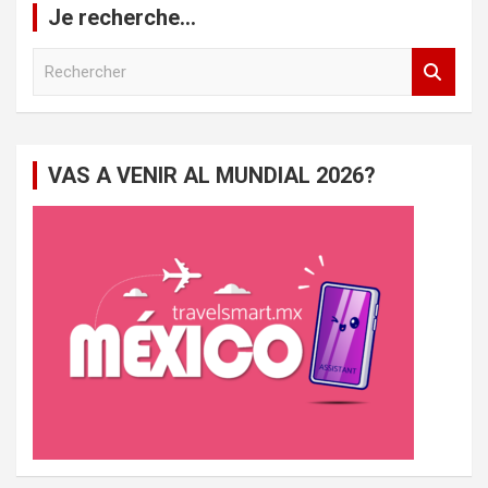
Je recherche…
R
e
c
h
e
VAS A VENIR AL MUNDIAL 2026?
r
c
h
e
r