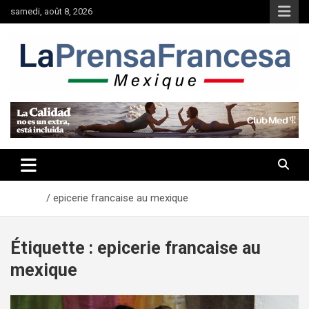
Aller
samedi, août 8, 2026
au
contenu
Accueil
epicerie francaise au mexique
Étiquette :
epicerie francaise au
mexique