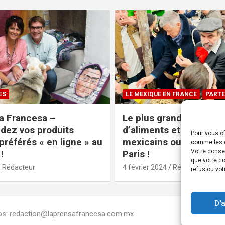
ES
LE MEXIQUE EN FRANCE
PARTE
a Francesa –
Le plus grand magasin
ez vos produits
d’aliments et produits
Pour vous of
préférés « en ligne » au
mexicains ouvre ses po
comme les c
Votre conse
!
Paris !
que votre co
Rédacteur
4 février 2024
Rédacteur
refus ou vot
D'
Infos: redaction@laprensafrancesa.com.mx