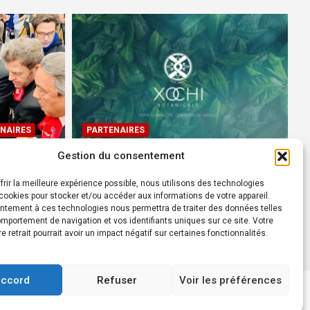
NAIRES
PARTENAIRES
Gestion du consentement
Devenez Ambassadeur XOCHI
BOTANICALS – « El espíritu
frir la meilleure expérience possible, nous utilisons des technologies
rtes à
francés con corazón de
ookies pour stocker et/ou accéder aux informations de votre appareil.
ntement à ces technologies nous permettra de traiter des données telles
México! »
mportement de navigation et vos identifiants uniques sur ce site. Votre
24 août 2022
Rédacteur
re retrait pourrait avoir un impact négatif sur certaines fonctionnalités.
accord
Refuser
Voir les préférences