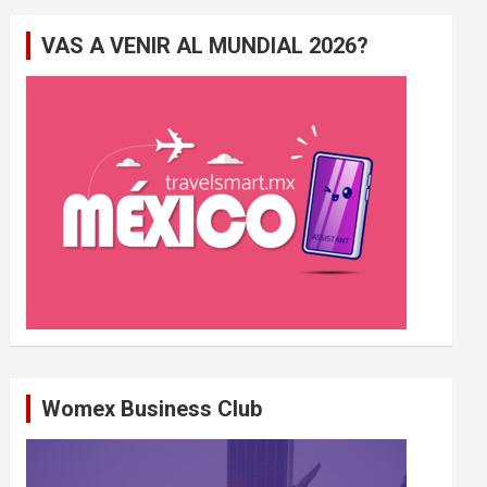
e
VAS A VENIR AL MUNDIAL 2026?
r
c
h
e
r
Womex Business Club