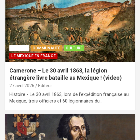
AGENDA
COMMUNAUTÉ
CULTURE
LE MEXIQUE EN FRANCE
Camerone – Le 30 avril 1863, la légion
étrangère livre bataille au Mexique ! (video)
27 avril 2026
Editeur
Histoire - Le 30 avril 1863, lors de l’expédition française au
Mexique, trois officiers et 60 légionnaires du…