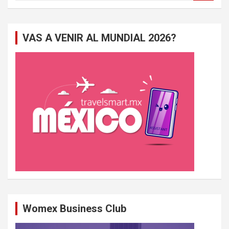
c
h
e
VAS A VENIR AL MUNDIAL 2026?
r
c
h
e
r
Womex Business Club