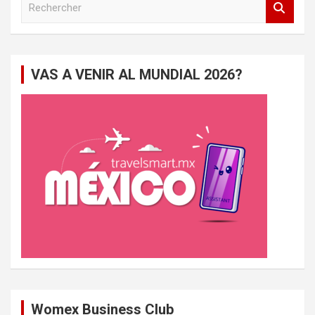
e
c
h
e
VAS A VENIR AL MUNDIAL 2026?
r
c
h
e
r
Womex Business Club