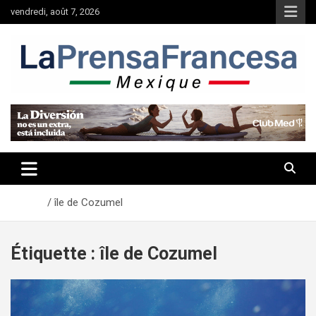
Aller
vendredi, août 7, 2026
au
contenu
Accueil
île de Cozumel
Étiquette :
île de Cozumel