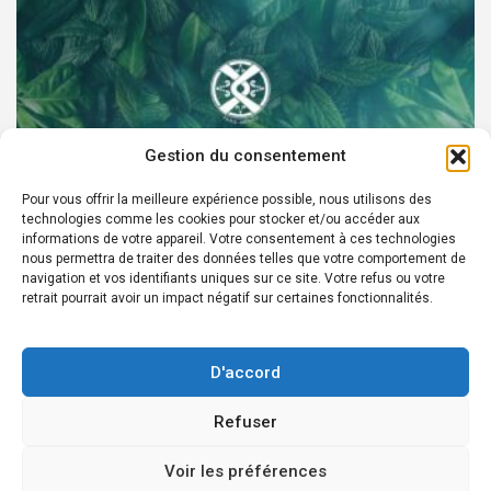
Gestion du consentement
Pour vous offrir la meilleure expérience possible, nous utilisons des
technologies comme les cookies pour stocker et/ou accéder aux
PARTENAIRES
informations de votre appareil. Votre consentement à ces technologies
nous permettra de traiter des données telles que votre comportement de
Devenez Ambassadeur XOCHI BOTANICALS –
navigation et vos identifiants uniques sur ce site. Votre refus ou votre
retrait pourrait avoir un impact négatif sur certaines fonctionnalités.
« El espíritu francés con corazón de México! »
24 août 2022
Rédacteur
D'accord
Refuser
Copyright © 2026
Édition en ligne depuis 2007 - Courriel Infos:
Voir les préférences
redaction@laprensafrancesa.com.mx