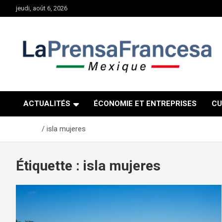
Aller
jeudi, août 6, 2026
au
contenu
ACTUALITÉS
ÉCONOMIE ET ENTREPRISES
CU
Accueil
isla mujeres
Étiquette :
isla mujeres