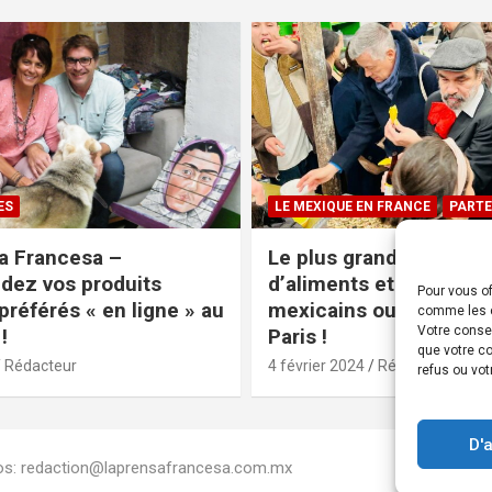
ES
LE MEXIQUE EN FRANCE
PARTE
a Francesa –
Le plus grand magasin
ez vos produits
d’aliments et produits
Pour vous of
préférés « en ligne » au
mexicains ouvre ses po
comme les c
Votre conse
!
Paris !
que votre co
Rédacteur
4 février 2024
Rédacteur
refus ou vot
D'
Infos: redaction@laprensafrancesa.com.mx