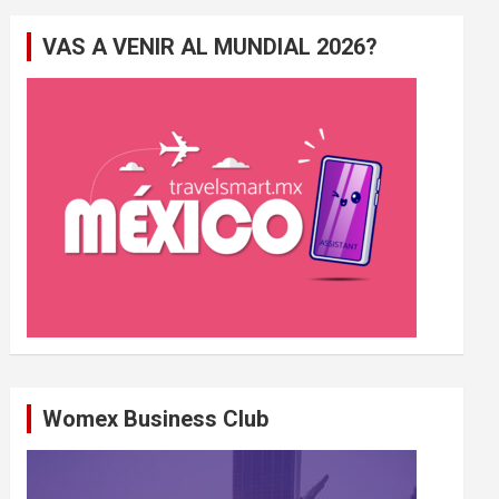
e
VAS A VENIR AL MUNDIAL 2026?
r
c
h
e
r
Womex Business Club