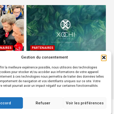
NAIRES
PARTENAIRES
Gestion du consentement
Devenez Ambassadeur XOCHI
BOTANICALS – « El espíritu
frir la meilleure expérience possible, nous utilisons des technologies
rtes à
francés con corazón de
ookies pour stocker et/ou accéder aux informations de votre appareil.
ntement à ces technologies nous permettra de traiter des données telles
México! »
mportement de navigation et vos identifiants uniques sur ce site. Votre
24 août 2022
Rédacteur
re retrait pourrait avoir un impact négatif sur certaines fonctionnalités.
accord
Refuser
Voir les préférences