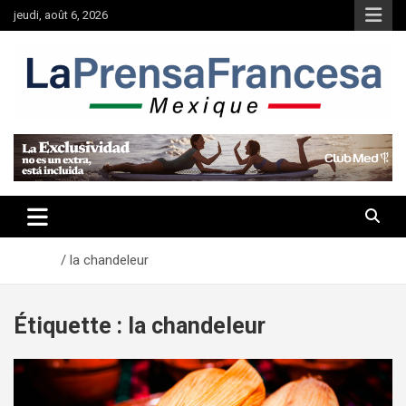
Aller
jeudi, août 6, 2026
au
contenu
Accueil
la chandeleur
Étiquette :
la chandeleur