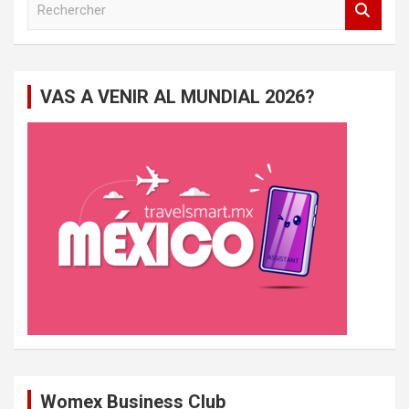
e
c
h
e
VAS A VENIR AL MUNDIAL 2026?
r
c
h
e
r
Womex Business Club