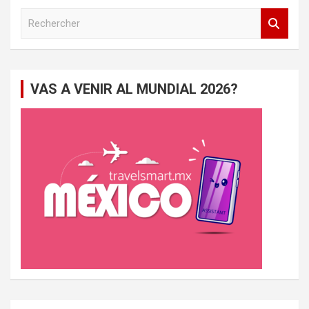
R
e
c
h
e
VAS A VENIR AL MUNDIAL 2026?
r
c
h
e
r