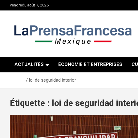
Aller
vendredi, août 7, 2026
au
contenu
ACTUALITÉS
ÉCONOMIE ET ENTREPRISES
CU
Accueil
loi de seguridad interior
Étiquette :
loi de seguridad interi