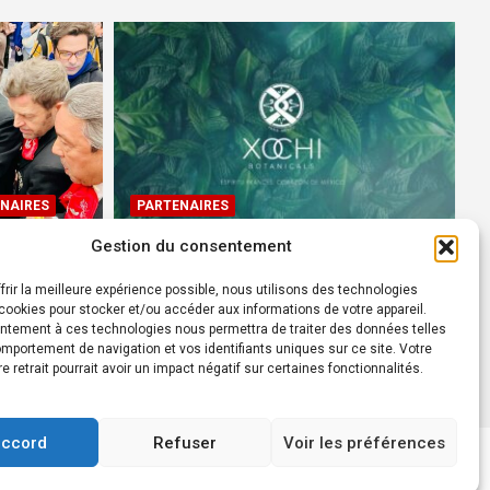
NAIRES
PARTENAIRES
Gestion du consentement
Devenez Ambassadeur XOCHI
BOTANICALS – « El espíritu
frir la meilleure expérience possible, nous utilisons des technologies
rtes à
francés con corazón de
ookies pour stocker et/ou accéder aux informations de votre appareil.
ntement à ces technologies nous permettra de traiter des données telles
México! »
mportement de navigation et vos identifiants uniques sur ce site. Votre
24 août 2022
Rédacteur
re retrait pourrait avoir un impact négatif sur certaines fonctionnalités.
accord
Refuser
Voir les préférences