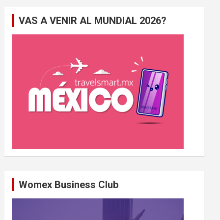
e
VAS A VENIR AL MUNDIAL 2026?
r
c
h
e
r
Womex Business Club