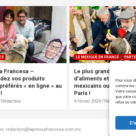
ES
LE MEXIQUE EN FRANCE
PARTE
a Francesa –
Le plus grand magasin
ez vos produits
d’aliments et produits
Pour vous of
préférés « en ligne » au
mexicains ouvre ses po
comme les c
Votre conse
!
Paris !
que votre co
Rédacteur
4 février 2024
Rédacteur
refus ou vot
D'
Infos: redaction@laprensafrancesa.com.mx