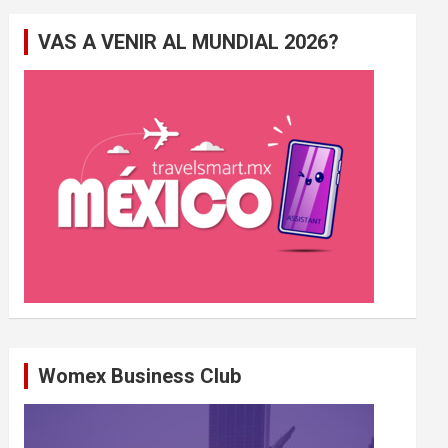
e
VAS A VENIR AL MUNDIAL 2026?
r
c
h
e
r
Womex Business Club