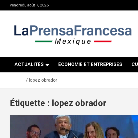
Aller
vendredi, août 7, 2026
au
contenu
ACTUALITÉS
ÉCONOMIE ET ENTREPRISES
CU
Accueil
lopez obrador
Étiquette :
lopez obrador