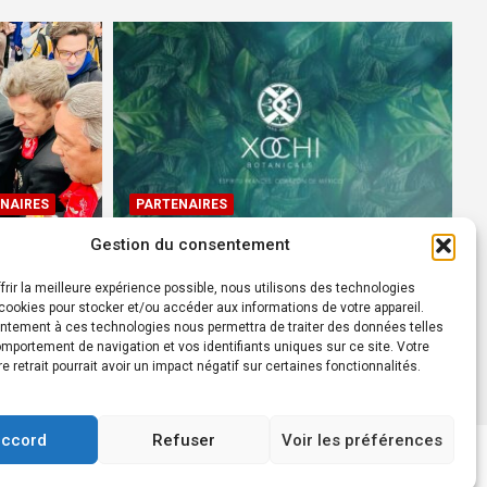
NAIRES
PARTENAIRES
Gestion du consentement
Devenez Ambassadeur XOCHI
BOTANICALS – « El espíritu
frir la meilleure expérience possible, nous utilisons des technologies
rtes à
francés con corazón de
ookies pour stocker et/ou accéder aux informations de votre appareil.
ntement à ces technologies nous permettra de traiter des données telles
México! »
mportement de navigation et vos identifiants uniques sur ce site. Votre
24 août 2022
Rédacteur
re retrait pourrait avoir un impact négatif sur certaines fonctionnalités.
accord
Refuser
Voir les préférences