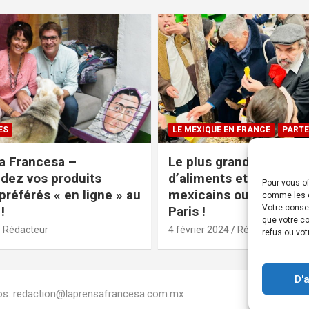
ES
LE MEXIQUE EN FRANCE
PARTE
a Francesa –
Le plus grand magasin
ez vos produits
d’aliments et produits
Pour vous of
préférés « en ligne » au
mexicains ouvre ses po
comme les c
Votre conse
!
Paris !
que votre co
Rédacteur
4 février 2024
Rédacteur
refus ou vot
D'
Infos: redaction@laprensafrancesa.com.mx