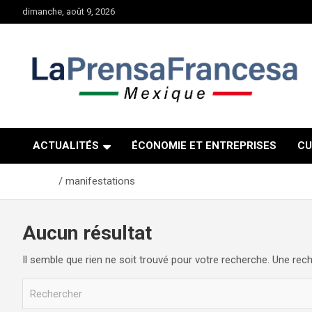
Aller
dimanche, août 9, 2026
au
contenu
ACTUALITÉS
ÉCONOMIE ET ENTREPRISES
CU
Accueil
manifestations
Aucun résultat
Il semble que rien ne soit trouvé pour votre recherche. Une rech
R
e