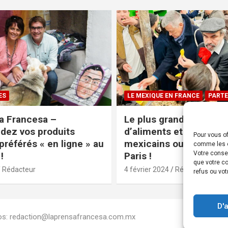
ES
LE MEXIQUE EN FRANCE
PARTE
a Francesa –
Le plus grand magasin
ez vos produits
d’aliments et produits
Pour vous of
préférés « en ligne » au
mexicains ouvre ses po
comme les c
Votre conse
!
Paris !
que votre co
Rédacteur
4 février 2024
Rédacteur
refus ou vot
D'
Infos: redaction@laprensafrancesa.com.mx