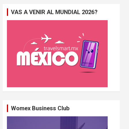
e
VAS A VENIR AL MUNDIAL 2026?
r
c
h
e
r
Womex Business Club