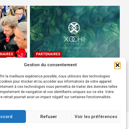
NAIRES
PARTENAIRES
Gestion du consentement
Devenez Ambassadeur XOCHI
BOTANICALS – « El espíritu
frir la meilleure expérience possible, nous utilisons des technologies
rtes à
francés con corazón de
ookies pour stocker et/ou accéder aux informations de votre appareil.
ntement à ces technologies nous permettra de traiter des données telles
México! »
mportement de navigation et vos identifiants uniques sur ce site. Votre
24 août 2022
Rédacteur
re retrait pourrait avoir un impact négatif sur certaines fonctionnalités.
accord
Refuser
Voir les préférences