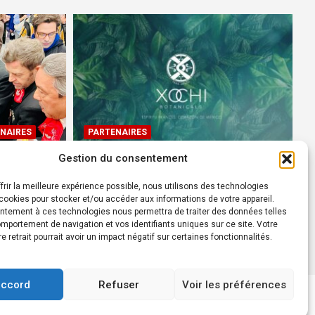
NAIRES
PARTENAIRES
Gestion du consentement
Devenez Ambassadeur XOCHI
BOTANICALS – « El espíritu
frir la meilleure expérience possible, nous utilisons des technologies
rtes à
francés con corazón de
ookies pour stocker et/ou accéder aux informations de votre appareil.
ntement à ces technologies nous permettra de traiter des données telles
México! »
mportement de navigation et vos identifiants uniques sur ce site. Votre
24 août 2022
Rédacteur
re retrait pourrait avoir un impact négatif sur certaines fonctionnalités.
accord
Refuser
Voir les préférences