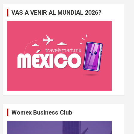
e
VAS A VENIR AL MUNDIAL 2026?
r
c
h
e
r
Womex Business Club