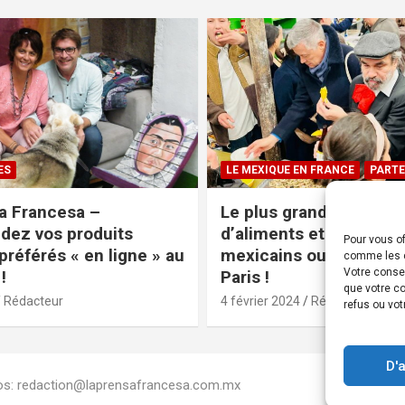
ES
LE MEXIQUE EN FRANCE
PARTE
a Francesa –
Le plus grand magasin
ez vos produits
d’aliments et produits
Pour vous of
préférés « en ligne » au
mexicains ouvre ses po
comme les c
Votre conse
!
Paris !
que votre co
Rédacteur
4 février 2024
Rédacteur
refus ou vot
D'
Infos: redaction@laprensafrancesa.com.mx