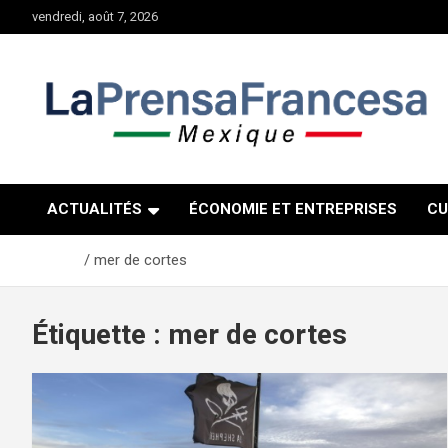
Aller
vendredi, août 7, 2026
au
contenu
ACTUALITÉS
ÉCONOMIE ET ENTREPRISES
CU
Accueil
mer de cortes
Étiquette :
mer de cortes