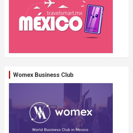
r
Womex Business Club