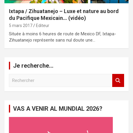
Ixtapa / Zihuatanejo – Luxe et nature au bord
du Pacifique Mexicain… (vidéo)
5 mars 2017
Editeur
Située à moins 6 heures de route de Mexico DF, Ixtapa-
Zihuatanejo représente sans nul doute une…
Je recherche…
R
e
c
h
e
VAS A VENIR AL MUNDIAL 2026?
r
c
h
e