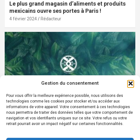
Le plus grand magasin d’aliments et produits
mexicains ouvre ses portes à Paris !
4 février 2024
Rédacteur
Gestion du consentement
Pour vous offrir la meilleure expérience possible, nous utilisons des
technologies comme les cookies pour stocker et/ou accéder aux
PARTENAIRES
informations de votre appareil. Votre consentement à ces technologies
nous permettra de traiter des données telles que votre comportement de
Devenez Ambassadeur XOCHI BOTANICALS –
navigation et vos identifiants uniques sur ce site. Votre refus ou votre
retrait pourrait avoir un impact négatif sur certaines fonctionnalités.
« El espíritu francés con corazón de México! »
24 août 2022
Rédacteur