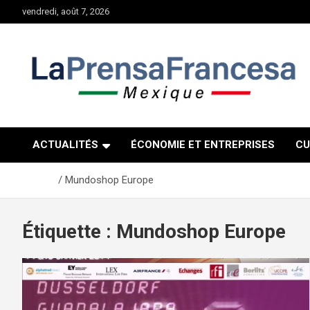
Aller
vendredi, août 7, 2026
au
contenu
ACTUALITÉS
ÉCONOMIE ET ENTREPRISES
CU
Accueil
Mundoshop Europe
Étiquette :
Mundoshop Europe