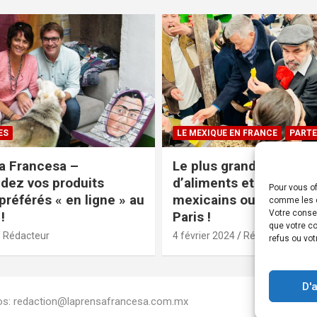
ES
LE MEXIQUE EN FRANCE
PARTE
a Francesa –
Le plus grand magasin
ez vos produits
d’aliments et produits
Pour vous of
préférés « en ligne » au
mexicains ouvre ses po
comme les c
Votre conse
!
Paris !
que votre co
Rédacteur
4 février 2024
Rédacteur
refus ou vot
D'
Infos: redaction@laprensafrancesa.com.mx