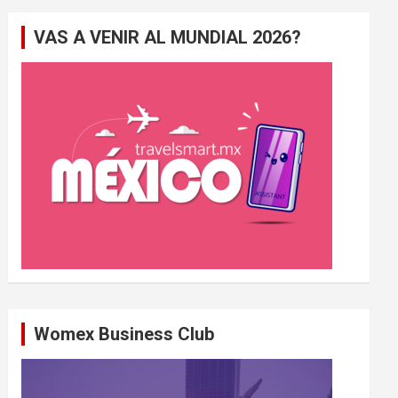
e
VAS A VENIR AL MUNDIAL 2026?
r
c
h
e
r
Womex Business Club