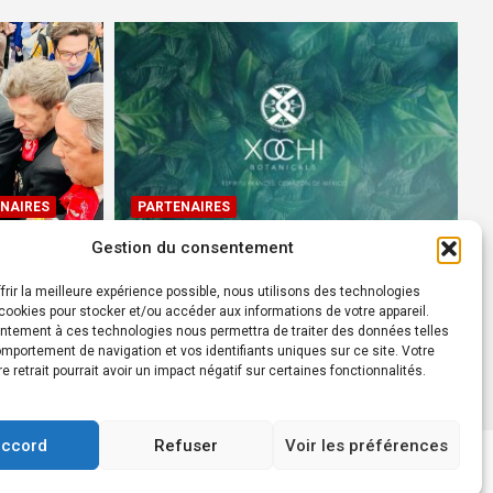
NAIRES
PARTENAIRES
Gestion du consentement
Devenez Ambassadeur XOCHI
BOTANICALS – « El espíritu
frir la meilleure expérience possible, nous utilisons des technologies
rtes à
francés con corazón de
ookies pour stocker et/ou accéder aux informations de votre appareil.
ntement à ces technologies nous permettra de traiter des données telles
México! »
mportement de navigation et vos identifiants uniques sur ce site. Votre
24 août 2022
Rédacteur
re retrait pourrait avoir un impact négatif sur certaines fonctionnalités.
accord
Refuser
Voir les préférences