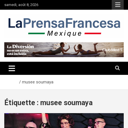
Aller
samedi, août 8, 2026
au
contenu
Accueil
musee soumaya
Étiquette :
musee soumaya