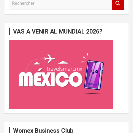
e
c
h
e
VAS A VENIR AL MUNDIAL 2026?
r
c
h
e
r
Womex Business Club