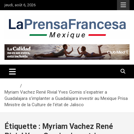
Aller
jeudi, août 6, 2026
au
contenu
Accueil
Myriam Vachez René Rivial Yves Gomis s’expatrier a
Guadalajara s’implanter a Guadalajara investir au Mexique Prisa
Ministre de la Culture de l’état de Jalisco
Étiquette :
Myriam Vachez René