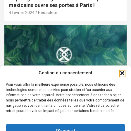
mexicains ouvre ses portes à Paris !
4 février 2024
Rédacteur
Gestion du consentement
Pour vous offrir la meilleure expérience possible, nous utilisons des
technologies comme les cookies pour stocker et/ou accéder aux
PARTENAIRES
informations de votre appareil. Votre consentement à ces technologies
nous permettra de traiter des données telles que votre comportement de
Devenez Ambassadeur XOCHI BOTANICALS –
navigation et vos identifiants uniques sur ce site. Votre refus ou votre
retrait pourrait avoir un impact négatif sur certaines fonctionnalités.
« El espíritu francés con corazón de México! »
24 août 2022
Rédacteur
D'accord