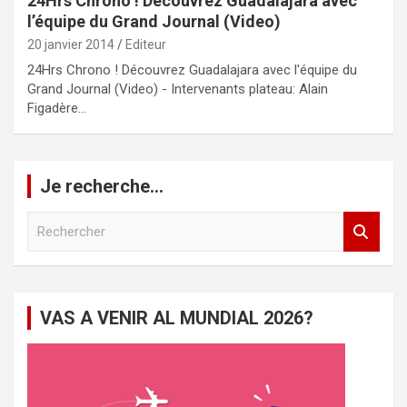
24Hrs Chrono ! Découvrez Guadalajara avec
l’équipe du Grand Journal (Video)
20 janvier 2014
Editeur
24Hrs Chrono ! Découvrez Guadalajara avec l'équipe du
Grand Journal (Video) - Intervenants plateau: Alain
Figadère…
Je recherche…
R
e
c
h
e
VAS A VENIR AL MUNDIAL 2026?
r
c
h
e
r