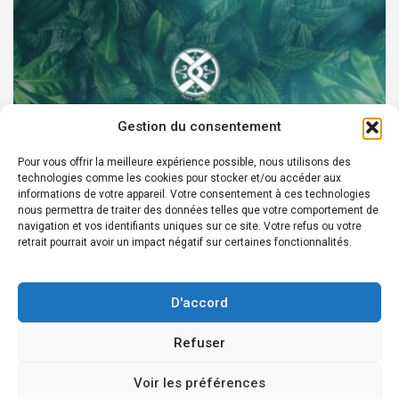
Gestion du consentement
Pour vous offrir la meilleure expérience possible, nous utilisons des
technologies comme les cookies pour stocker et/ou accéder aux
PARTENAIRES
informations de votre appareil. Votre consentement à ces technologies
nous permettra de traiter des données telles que votre comportement de
Devenez Ambassadeur XOCHI BOTANICALS –
navigation et vos identifiants uniques sur ce site. Votre refus ou votre
retrait pourrait avoir un impact négatif sur certaines fonctionnalités.
« El espíritu francés con corazón de México! »
24 août 2022
Rédacteur
D'accord
Refuser
Copyright © 2026
Édition en ligne depuis 2007 - Courriel Infos:
Voir les préférences
redaction@laprensafrancesa.com.mx