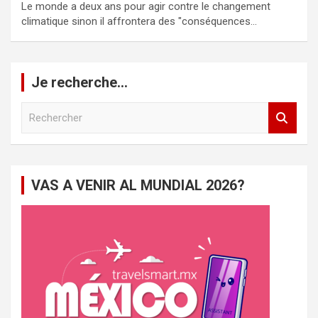
Le monde a deux ans pour agir contre le changement
climatique sinon il affrontera des "conséquences…
Je recherche…
R
e
c
h
e
VAS A VENIR AL MUNDIAL 2026?
r
c
h
e
r