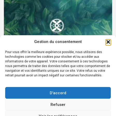
Gestion du consentement
Pour vous offrir la meilleure expérience possible, nous utilisons des
technologies comme les cookies pour stocker et/ou accéder aux
PARTENAIRES
informations de votre appareil. Votre consentement à ces technologies
nous permettra de traiter des données telles que votre comportement de
Devenez Ambassadeur XOCHI BOTANICALS –
navigation et vos identifiants uniques sur ce site. Votre refus ou votre
retrait pourrait avoir un impact négatif sur certaines fonctionnalités.
« El espíritu francés con corazón de México! »
24 août 2022
Rédacteur
D'accord
Refuser
Copyright © 2026
Édition en ligne depuis 2007 - Courriel Infos: