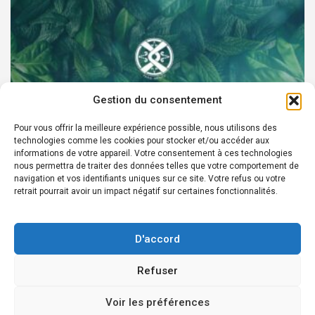
Gestion du consentement
Pour vous offrir la meilleure expérience possible, nous utilisons des
technologies comme les cookies pour stocker et/ou accéder aux
PARTENAIRES
informations de votre appareil. Votre consentement à ces technologies
nous permettra de traiter des données telles que votre comportement de
Devenez Ambassadeur XOCHI BOTANICALS –
navigation et vos identifiants uniques sur ce site. Votre refus ou votre
retrait pourrait avoir un impact négatif sur certaines fonctionnalités.
« El espíritu francés con corazón de México! »
24 août 2022
Rédacteur
D'accord
Refuser
Copyright © 2026
Édition en ligne depuis 2007 - Courriel Infos:
Voir les préférences
redaction@laprensafrancesa.com.mx