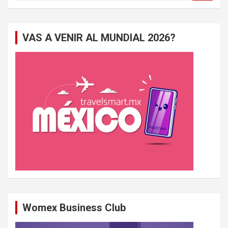
c
h
e
VAS A VENIR AL MUNDIAL 2026?
r
c
h
e
r
Womex Business Club