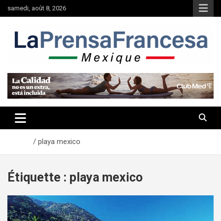
Aller
samedi, août 8, 2026
au
contenu
Accueil
playa mexico
Étiquette :
playa mexico