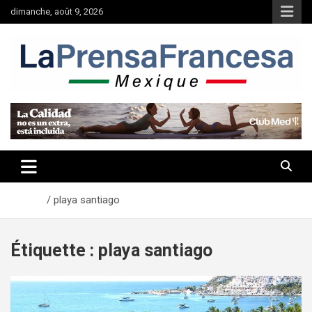
Aller
dimanche, août 9, 2026
au
contenu
Accueil
playa santiago
Étiquette :
playa santiago