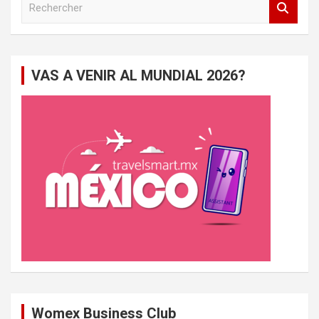
e
c
h
e
VAS A VENIR AL MUNDIAL 2026?
r
c
h
e
r
Womex Business Club