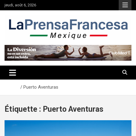
Aller
jeudi, août 6, 2026
au
contenu
Accueil
Puerto Aventuras
Étiquette :
Puerto Aventuras