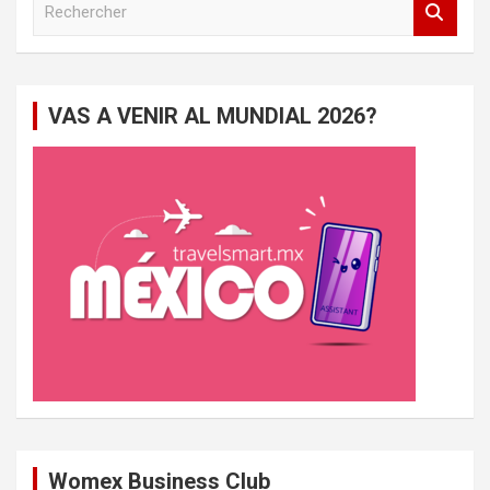
e
c
h
e
VAS A VENIR AL MUNDIAL 2026?
r
c
h
e
r
Womex Business Club