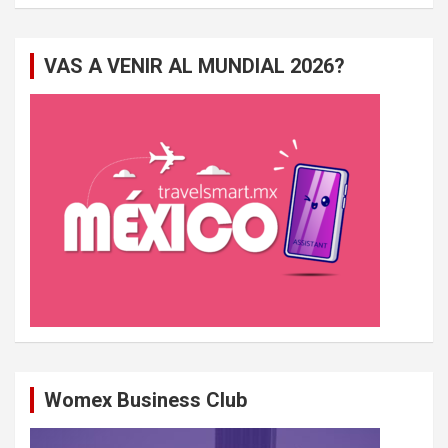
c
h
e
VAS A VENIR AL MUNDIAL 2026?
r
c
h
e
r
Womex Business Club