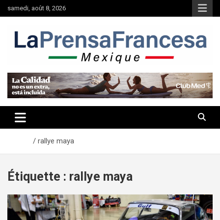
Aller
samedi, août 8, 2026
au
contenu
Accueil
rallye maya
Étiquette :
rallye maya