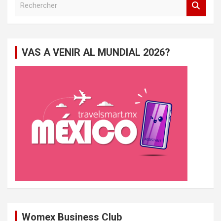
e
c
h
e
VAS A VENIR AL MUNDIAL 2026?
r
c
h
e
r
Womex Business Club