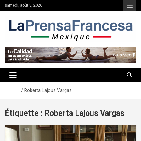
Aller
samedi, août 8, 2026
au
contenu
Accueil
Roberta Lajous Vargas
Étiquette :
Roberta Lajous Vargas