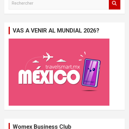
e
c
h
e
VAS A VENIR AL MUNDIAL 2026?
r
c
h
e
r
Womex Business Club