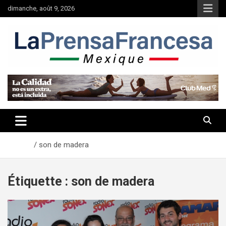
Aller
dimanche, août 9, 2026
au
contenu
Accueil
son de madera
Étiquette :
son de madera