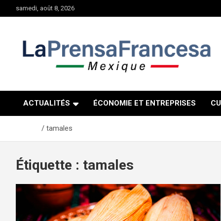
Aller
samedi, août 8, 2026
au
contenu
ACTUALITÉS
ÉCONOMIE ET ENTREPRISES
CU
Accueil
tamales
Étiquette :
tamales