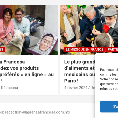
ES
LE MEXIQUE EN FRANCE
PARTE
a Francesa –
Le plus grand magasin
ez vos produits
d’aliments et produits
Pour vous of
préférés « en ligne » au
mexicains ouvre ses po
comme les c
Votre conse
!
Paris !
que votre co
Rédacteur
4 février 2024
Rédacteur
refus ou vot
D'
Infos: redaction@laprensafrancesa.com.mx