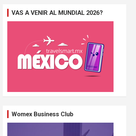
e
VAS A VENIR AL MUNDIAL 2026?
r
c
h
e
r
Womex Business Club