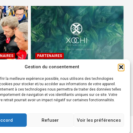
NAIRES
PARTENAIRES
Gestion du consentement
Devenez Ambassadeur XOCHI
BOTANICALS – « El espíritu
frir la meilleure expérience possible, nous utilisons des technologies
rtes à
francés con corazón de
ookies pour stocker et/ou accéder aux informations de votre appareil.
ntement à ces technologies nous permettra de traiter des données telles
México! »
mportement de navigation et vos identifiants uniques sur ce site. Votre
24 août 2022
Rédacteur
re retrait pourrait avoir un impact négatif sur certaines fonctionnalités.
accord
Refuser
Voir les préférences