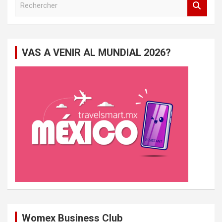
e
c
h
e
VAS A VENIR AL MUNDIAL 2026?
r
c
h
e
r
Womex Business Club