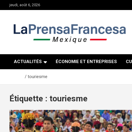
Aller
jeudi, août 6, 2026
au
contenu
ACTUALITÉS
ÉCONOMIE ET ENTREPRISES
CU
Accueil
touriesme
Étiquette :
touriesme