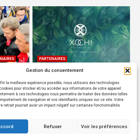
NAIRES
PARTENAIRES
Gestion du consentement
Devenez Ambassadeur XOCHI
BOTANICALS – « El espíritu
frir la meilleure expérience possible, nous utilisons des technologies
rtes à
francés con corazón de
ookies pour stocker et/ou accéder aux informations de votre appareil.
ntement à ces technologies nous permettra de traiter des données telles
México! »
mportement de navigation et vos identifiants uniques sur ce site. Votre
24 août 2022
Rédacteur
re retrait pourrait avoir un impact négatif sur certaines fonctionnalités.
accord
Refuser
Voir les préférences