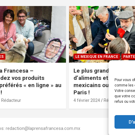
ES
LE MEXIQUE EN FRANCE
PARTE
a Francesa –
Le plus grand magasin
ez vos produits
d’aliments et produits
Pour vous of
préférés « en ligne » au
mexicains ouvre ses po
comme les c
Votre conse
!
Paris !
que votre co
Rédacteur
4 février 2024
Rédacteur
refus ou vot
D'
Infos: redaction@laprensafrancesa.com.mx