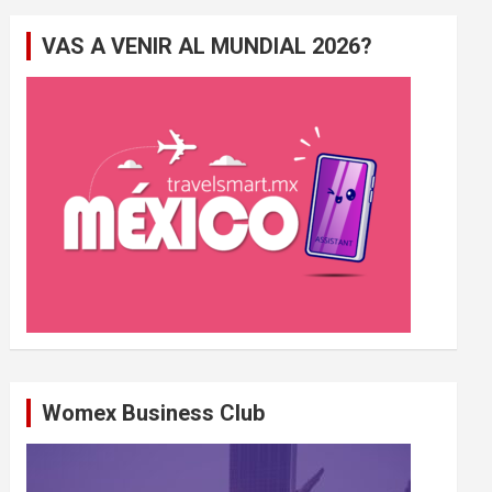
e
VAS A VENIR AL MUNDIAL 2026?
r
c
h
e
r
Womex Business Club