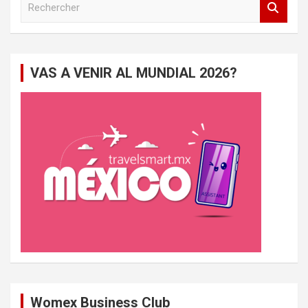
e
c
h
e
VAS A VENIR AL MUNDIAL 2026?
r
c
h
e
r
Womex Business Club